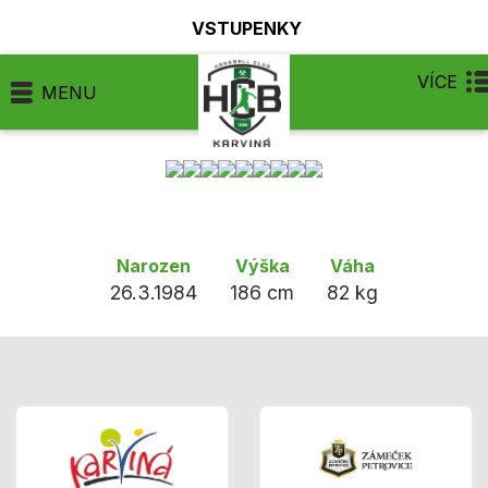
VSTUPENKY
VÍCE
MENU
Narozen
Výška
Váha
26.3.1984
186 cm
82 kg