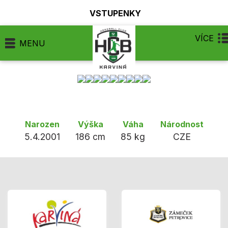
VSTUPENKY
VÍCE
MENU
Narozen
Výška
Váha
Národnost
5.4.2001
186 cm
85 kg
CZE