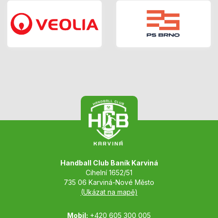
Handball Club Baník Karviná
Cihelní 1652/51
735 06 Karviná-Nové Město
(Ukázat na mapě)
Mobil:
+420 605 300 005