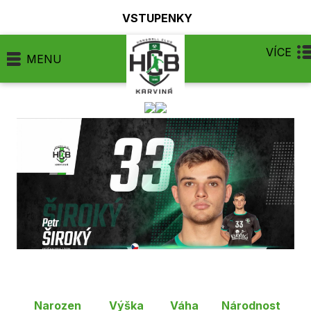
VSTUPENKY
VÍCE
MENU
Narozen
Výška
Váha
Národnost