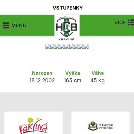
VSTUPENKY
VÍCE
MENU
Narozen
Výška
Váha
18.12.2002
165 cm
45 kg