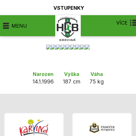
VSTUPENKY
VÍCE
MENU
Narozen
Výška
Váha
14.1.1996
187 cm
75 kg