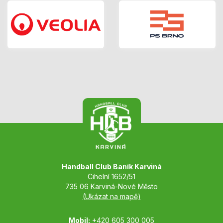
Handball Club Baník Karviná
Cihelní 1652/51
735 06 Karviná-Nové Město
(Ukázat na mapě)
Mobil:
+420 605 300 005