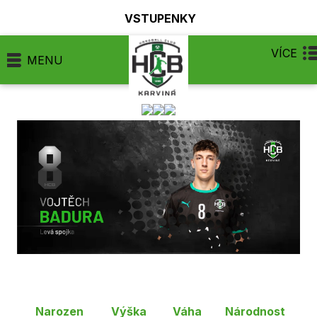
VSTUPENKY
VÍCE
MENU
Narozen
Výška
Váha
Národnost