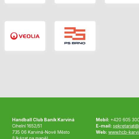
Handball Club Baník Karviná
Mobil:
+420 605 30
Cihelní 1652/51
E-mail:
sekretariat@
735 06 Karviná-Nové Město
Web:
www.hcb-karvi
(Ukázat na mapě)