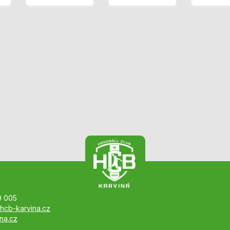
0 005
hcb-karvina.cz
na.cz