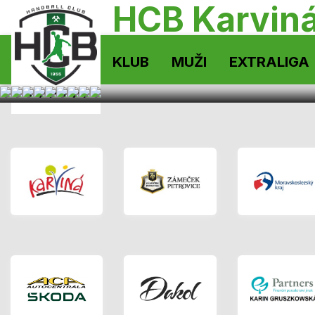
HCB Karvin
KLUB
MUŽI
EXTRALIGA