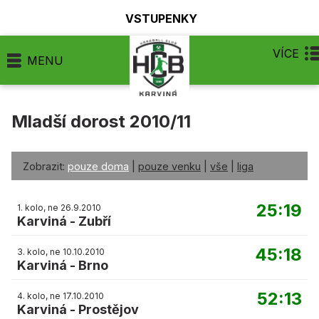
VSTUPENKY
VÍCE
MENU
Mladší dorost 2010/11
Zobrazit:
pouze doma
|
pouze venku
|
vše
|
liga
25:19
1. kolo, ne 26.9.2010
Karviná
-
Zubří
45:18
3. kolo, ne 10.10.2010
Karviná
-
Brno
52:13
4. kolo, ne 17.10.2010
Karviná
-
Prostějov