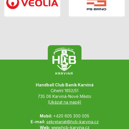
Handball Club Baník Karviná
Cihelní 1652/51
735 06 Karviná-Nové Město
(Ukázat na mapě)
Mobil:
+420 605 300 005
E-mail:
sekretariat@hcb-karvina.cz
Web:
www.hcb-karvina.cz