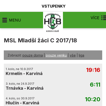
VSTUPENKY
VÍCE
MENU
MSL Mladší žáci C 2017/18
Zobrazit:
pouze doma
|
pouze venku
|
vše
|
liga
19:16
1. kolo, ne 10.9.2017
Krmelín
-
Karviná
6:11
3. kolo, ne 24.9.2017
Trnávka
-
Karviná
10:20
4. kolo, so 30.9.2017
Hlučín
-
Karviná