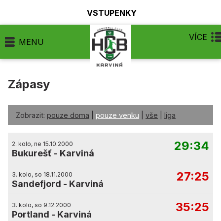
VSTUPENKY
VÍCE
MENU
Zápasy
Zobrazit:
pouze doma
|
pouze venku
|
vše
|
liga
29:34
2. kolo, ne 15.10.2000
Bukurešť
-
Karviná
27:25
3. kolo, so 18.11.2000
Sandefjord
-
Karviná
35:25
3. kolo, so 9.12.2000
Portland
-
Karviná