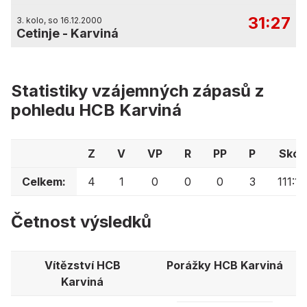
31:27
3. kolo, so 16.12.2000
Cetinje
-
Karviná
Statistiky vzájemných zápasů z
pohledu HCB Karviná
Z
V
VP
R
PP
P
Skór
Celkem:
4
1
0
0
0
3
111:12
Četnost výsledků
Vítězství HCB
Porážky HCB Karviná
Karviná