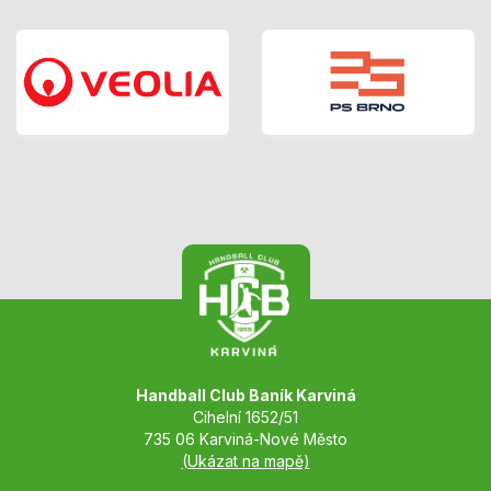
Handball Club Baník Karviná
Cihelní 1652/51
735 06 Karviná-Nové Město
(Ukázat na mapě)