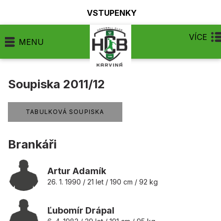
VSTUPENKY
VÍCE
MENU
Soupiska 2011/12
TABULKOVÁ SOUPISKA
Brankáři
Artur Adamík
26. 1. 1990 / 21 let / 190 cm / 92 kg
Ľubomír Drápal