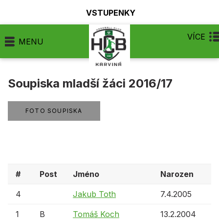
VSTUPENKY
VÍCE
MENU
Soupiska mladší žáci 2016/17
FOTO SOUPISKA
#
Post
Jméno
Narozen
4
Jakub Toth
7.4.2005
1
B
Tomáš Koch
13.2.2004