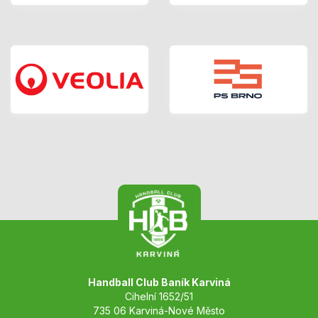
Handball Club Baník Karviná
Cihelní 1652/51
735 06 Karviná-Nové Město