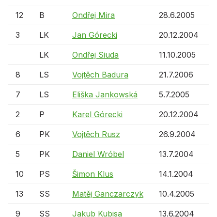
12
B
Ondřej Mira
28.6.2005
3
LK
Jan Górecki
20.12.2004
LK
Ondřej Siuda
11.10.2005
8
LS
Vojtěch Badura
21.7.2006
7
LS
Eliška Jankowská
5.7.2005
2
P
Karel Górecki
20.12.2004
6
PK
Vojtěch Rusz
26.9.2004
5
PK
Daniel Wróbel
13.7.2004
10
PS
Šimon Klus
14.1.2004
13
SS
Matěj Ganczarczyk
10.4.2005
9
SS
Jakub Kubisa
13.6.2004