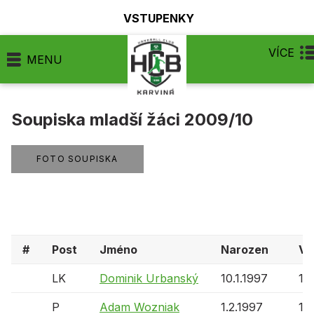
VSTUPENKY
VÍCE
MENU
Soupiska mladší žáci 2009/10
FOTO SOUPISKA
#
Post
Jméno
Narozen
Vě
LK
Dominik Urbanský
10.1.1997
12 
P
Adam Wozniak
1.2.1997
12 