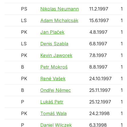
PS
Nikolas Neumann
11.2.1997
12 
LS
Adam Michalcsák
15.6.1997
12 
PK
Jan Plaček
4.8.1997
12 
LS
Denis Szabla
6.8.1997
12 
PK
Kevin Jaworek
7.8.1997
12 
B
Petr Mokroš
8.8.1997
12 
PK
René Vašek
24.10.1997
12 
B
Ondřej Němec
25.11.1997
12 
P
Lukáš Petr
25.12.1997
12 
PK
Tomáš Wala
24.2.1998
11 
P
Daniel Wilczek
6.3.1998
11 