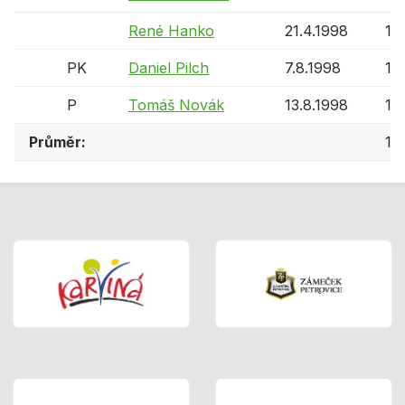
René Hanko
21.4.1998
11 
PK
Daniel Pilch
7.8.1998
11 
P
Tomáš Novák
13.8.1998
11 
Průměr:
12 