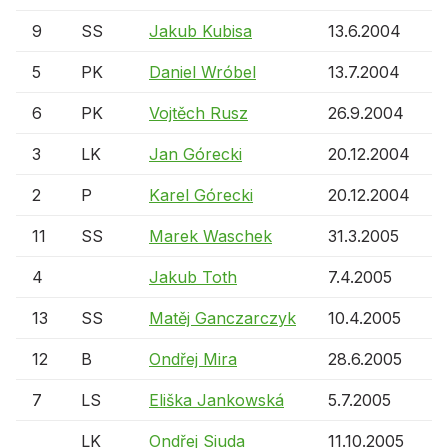
9
SS
Jakub Kubisa
13.6.2004
5
PK
Daniel Wróbel
13.7.2004
6
PK
Vojtěch Rusz
26.9.2004
3
LK
Jan Górecki
20.12.2004
2
P
Karel Górecki
20.12.2004
11
SS
Marek Waschek
31.3.2005
4
Jakub Toth
7.4.2005
13
SS
Matěj Ganczarczyk
10.4.2005
12
B
Ondřej Mira
28.6.2005
7
LS
Eliška Jankowská
5.7.2005
LK
Ondřej Siuda
11.10.2005