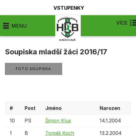
VSTUPENKY
VÍCE
MENU
Soupiska mladší žáci 2016/17
FOTO SOUPISKA
#
Post
Jméno
Narozen
10
PS
Šimon Klus
14.1.2004
1
B
Tomáš Koch
13.2.2004