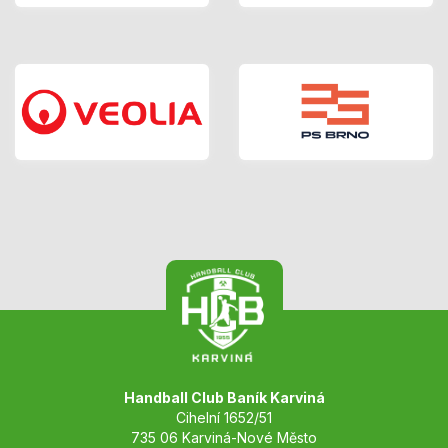
Handball Club Baník Karviná
Cihelní 1652/51
735 06 Karviná-Nové Město