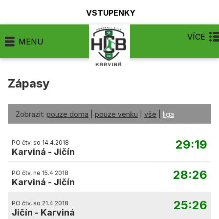
VSTUPENKY
VÍCE
MENU
Zápasy
Zobrazit:
pouze doma
|
pouze venku
|
vše
|
liga
29:19
PO čtv, so 14.4.2018
Karviná
-
Jičín
28:26
PO čtv, ne 15.4.2018
Karviná
-
Jičín
25:26
PO čtv, so 21.4.2018
Jičín
-
Karviná