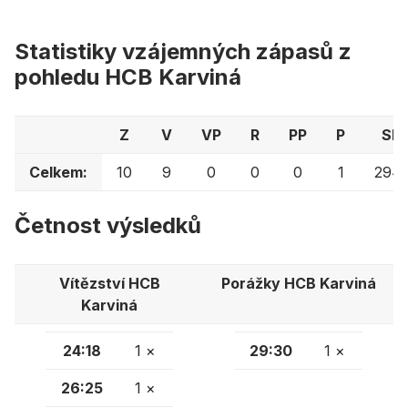
Statistiky vzájemných zápasů z
pohledu HCB Karviná
Z
V
VP
R
PP
P
Skó
Celkem:
10
9
0
0
0
1
294:
Četnost výsledků
Vítězství HCB
Porážky HCB Karviná
Karviná
24:18
1 ×
29:30
1 ×
26:25
1 ×