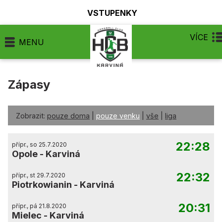
VSTUPENKY
VÍCE
MENU
Zápasy
Zobrazit:
pouze doma
|
pouze venku
|
vše
|
liga
22:28
přípr., so 25.7.2020
Opole
-
Karviná
22:32
přípr., st 29.7.2020
Piotrkowianin
-
Karviná
20:31
přípr., pá 21.8.2020
Mielec
-
Karviná