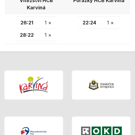
Vítězství HCB
Porážky HCB Karviná
Karviná
26:21
1 ×
22:24
1 ×
28:22
1 ×