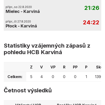
21:26
přípr., so 22.8.2020
Mielec
-
Karviná
24:22
přípr., čt 27.8.2020
Płock
-
Karviná
Statistiky vzájemných zápasů z
pohledu HCB Karviná
Z
V
VP
R
PP
P
Skór
Celkem:
5
4
0
0
0
1
139:1
Četnost výsledků