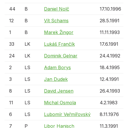
44
B
Daniel Nolč
17.10.1996
12
B
Vít Schams
28.5.1991
1
B
Marek Žingor
11.11.1993
33
LK
Lukáš Frančík
17.6.1991
24
LK
Dominik Gelnar
24.4.1992
2
LS
Adam Borys
18.4.1995
3
LS
Jan Dudek
12.4.1991
8
LS
David Jensen
26.4.1993
11
LS
Michal Osmola
4.2.1983
6
LS
Lubomír Veřmířovský
8.11.1976
7
P
Libor Hanisch
11.3.1991