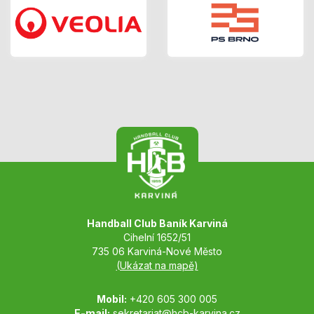
Handball Club Baník Karviná
Cihelní 1652/51
735 06 Karviná-Nové Město
(Ukázat na mapě)
Mobil:
+420 605 300 005
E-mail:
sekretariat@hcb-karvina.cz