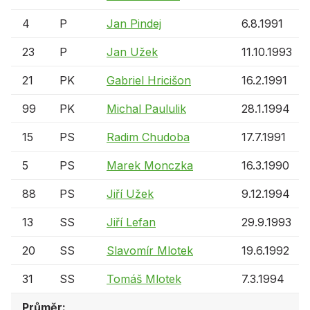
4
P
Jan Pindej
6.8.1991
23
P
Jan Užek
11.10.1993
21
PK
Gabriel Hricišon
16.2.1991
99
PK
Michal Paululik
28.1.1994
15
PS
Radim Chudoba
17.7.1991
5
PS
Marek Monczka
16.3.1990
88
PS
Jiří Užek
9.12.1994
13
SS
Jiří Lefan
29.9.1993
20
SS
Slavomír Mlotek
19.6.1992
31
SS
Tomáš Mlotek
7.3.1994
Průměr: