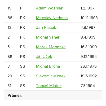
19
P
Adam Wozniak
1.2.1997
66
PK
Miroslav Nedoma
10.11.1993
13
PK
Jan Plaček
4.8.1997
2
PK
Michal Vaněk
9.4.1999
5
PS
Marek Monczka
16.3.1990
88
PS
Jiří Užek
9.12.1994
3
SS
Michal Brůna
28.1.1978
20
SS
Slavomír Mlotek
19.6.1992
31
SS
Tomáš Mlotek
7.3.1994
Průměr: