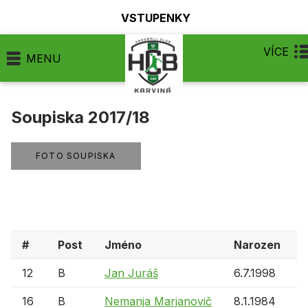
VSTUPENKY
VÍCE
MENU
Soupiska 2017/18
FOTO SOUPISKA
#
Post
Jméno
Narozen
12
B
Jan Juráš
6.7.1998
16
B
Nemanja Marjanovič
8.1.1984