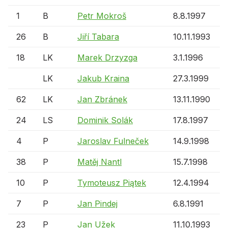
1
B
Petr Mokroš
8.8.1997
26
B
Jiří Tabara
10.11.1993
18
LK
Marek Drzyzga
3.1.1996
LK
Jakub Kraina
27.3.1999
62
LK
Jan Zbránek
13.11.1990
24
LS
Dominik Solák
17.8.1997
4
P
Jaroslav Fulneček
14.9.1998
38
P
Matěj Nantl
15.7.1998
10
P
Tymoteusz Piątek
12.4.1994
7
P
Jan Pindej
6.8.1991
23
P
Jan Užek
11.10.1993