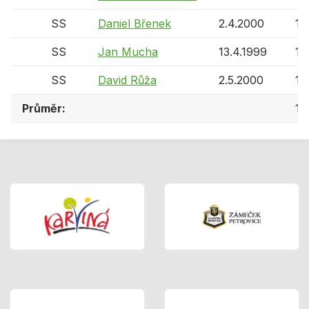
SS
Daniel Břenek
2.4.2000
15 
SS
Jan Mucha
13.4.1999
16 
SS
David Růža
2.5.2000
15 
Průměr:
15 