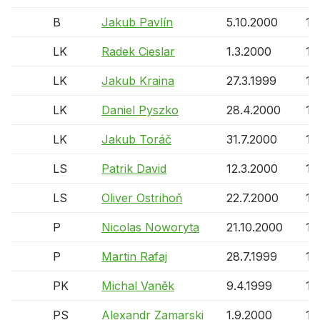
B
Jakub Pavlín
5.10.2000
15 
LK
Radek Cieslar
1.3.2000
15 
LK
Jakub Kraina
27.3.1999
16 
LK
Daniel Pyszko
28.4.2000
15 
LK
Jakub Toráč
31.7.2000
15 
LS
Patrik David
12.3.2000
15 
LS
Oliver Ostrihoň
22.7.2000
15 
P
Nicolas Noworyta
21.10.2000
15 
P
Martin Rafaj
28.7.1999
16 
PK
Michal Vaněk
9.4.1999
16 
PS
Alexandr Zamarski
1.9.2000
15 