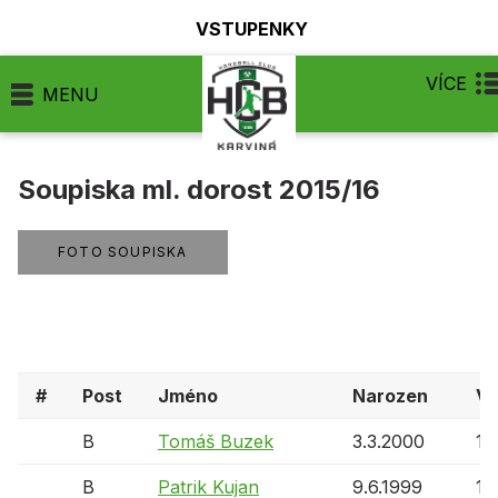
VSTUPENKY
VÍCE
MENU
Soupiska ml. dorost 2015/16
FOTO SOUPISKA
#
Post
Jméno
Narozen
V
B
Tomáš Buzek
3.3.2000
15 
B
Patrik Kujan
9.6.1999
16 