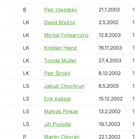
B
Petr Ujezdský
21.1.2003
15 
LK
David Břežný
2.5.2002
16 
LK
Michal Folwarczný
12.6.2003
15 
LK
Kristíán Heinz
16.11.2003
15 
LK
Tomáš Müller
27.4.2003
15 
LK
Petr Široký
8.12.2002
16 
LS
Jakub Chochrun
6.5.2003
15 
LS
Erik Kašpar
15.12.2002
16 
LS
Matyáš Pinkas
13.2.2002
16 
LS
Jiří Pospíšil
19.1.2003
15 
P
Martin Ciborán
22.1.2002
16 