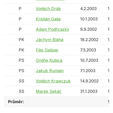
P
Vojtěch Dráb
4.2.2003
15 
P
Kristián Galia
10.1.2003
15 
P
Adam Podhrazký
9.9.2002
16 
PK
Jáchym Bláha
18.2.2002
16 
PK
Filip Gašpar
7.5.2003
15 
PS
Ondřej Kubica
10.7.2003
15 
PS
Jakub Rumian
7.1.2003
15 
SS
Vojtěch Krawczuk
14.9.2002
16 
SS
Marek Sekáč
31.1.2003
15 
Průměr:
15 