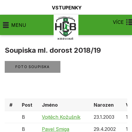
VSTUPENKY
VÍCE
MENU
Soupiska ml. dorost 2018/19
FOTO SOUPISKA
#
Post
Jméno
Narozen
Vě
B
Vojtěch Kožušník
23.1.2003
15 
B
Pavel Smiga
29.4.2002
16 