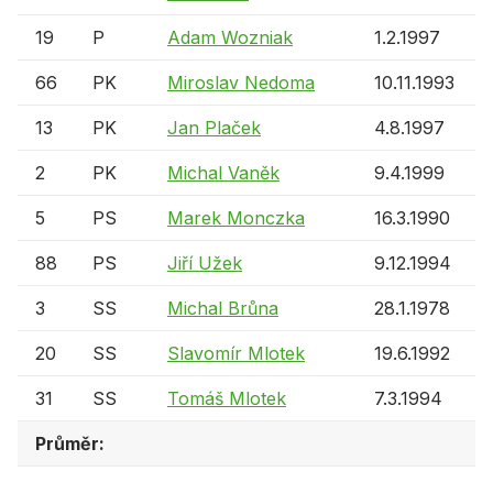
19
P
Adam Wozniak
1.2.1997
66
PK
Miroslav Nedoma
10.11.1993
13
PK
Jan Plaček
4.8.1997
2
PK
Michal Vaněk
9.4.1999
5
PS
Marek Monczka
16.3.1990
88
PS
Jiří Užek
9.12.1994
3
SS
Michal Brůna
28.1.1978
20
SS
Slavomír Mlotek
19.6.1992
31
SS
Tomáš Mlotek
7.3.1994
Průměr: