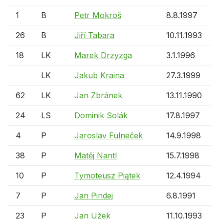
1
B
Petr Mokroš
8.8.1997
26
B
Jiří Tabara
10.11.1993
18
LK
Marek Drzyzga
3.1.1996
LK
Jakub Kraina
27.3.1999
62
LK
Jan Zbránek
13.11.1990
24
LS
Dominik Solák
17.8.1997
4
P
Jaroslav Fulneček
14.9.1998
38
P
Matěj Nantl
15.7.1998
10
P
Tymoteusz Piątek
12.4.1994
7
P
Jan Pindej
6.8.1991
23
P
Jan Užek
11.10.1993