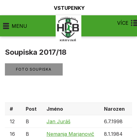
VSTUPENKY
VÍCE
MENU
Soupiska 2017/18
FOTO SOUPISKA
#
Post
Jméno
Narozen
12
B
Jan Juráš
6.7.1998
16
B
Nemanja Marjanovič
8.1.1984