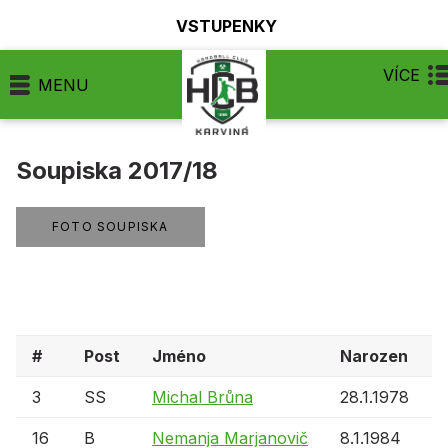
VSTUPENKY
VÍCE
MENU
Soupiska 2017/18
FOTO SOUPISKA
#
Post
Jméno
Narozen
3
SS
Michal Brůna
28.1.1978
16
B
Nemanja Marjanovič
8.1.1984