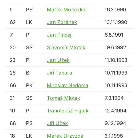
5
PS
Marek Monczka
16.3.1990
62
LK
Jan Zbránek
13.11.1990
7
P
Jan Pindej
6.8.1991
20
SS
Slavomír Mlotek
19.6.1992
23
P
Jan Užek
11.10.1993
26
B
Jiří Tabara
10.11.1993
66
PK
Miroslav Nedoma
10.11.1993
31
SS
Tomáš Mlotek
7.3.1994
10
P
Tymoteusz Piątek
12.4.1994
88
PS
Jiří Užek
9.12.1994
18
LK
Marek Drzyzga
3.1.1996