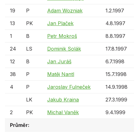
19
P
Adam Wozniak
1.2.1997
13
PK
Jan Plaček
4.8.1997
1
B
Petr Mokroš
8.8.1997
24
LS
Dominik Solák
17.8.1997
12
B
Jan Juráš
6.7.1998
38
P
Matěj Nantl
15.7.1998
4
P
Jaroslav Fulneček
14.9.1998
LK
Jakub Kraina
27.3.1999
2
PK
Michal Vaněk
9.4.1999
Průměr: