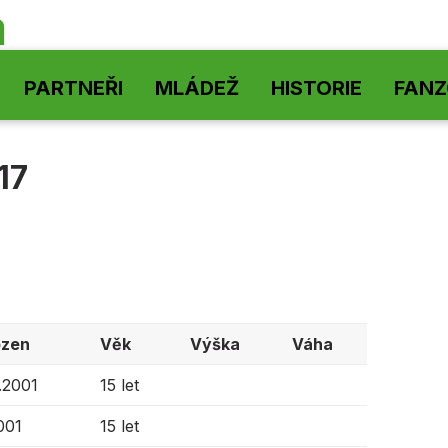
á
PARTNEŘI
MLÁDEŽ
HISTORIE
FAN
17
ozen
Věk
Výška
Váha
.2001
15 let
001
15 let