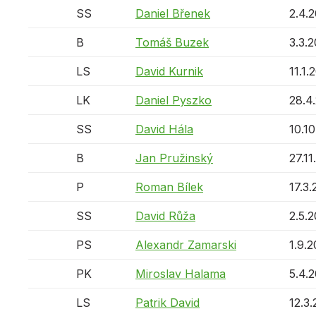
SS
Daniel Břenek
2.4.
B
Tomáš Buzek
3.3.
LS
David Kurnik
11.1.
LK
Daniel Pyszko
28.4
SS
David Hála
10.1
B
Jan Pružinský
27.11
P
Roman Bílek
17.3.
SS
David Růža
2.5.
PS
Alexandr Zamarski
1.9.
PK
Miroslav Halama
5.4.
LS
Patrik David
12.3