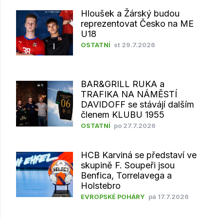
Hloušek a Žárský budou
reprezentovat Česko na ME
U18
OSTATNÍ
st 29.7.2026
BAR&GRILL RUKA a
TRAFIKA NA NÁMĚSTÍ
DAVIDOFF se stávájí dalším
členem KLUBU 1955
OSTATNÍ
po 27.7.2026
HCB Karviná se představí ve
skupině F. Soupeři jsou
Benfica, Torrelavega a
Holstebro
EVROPSKÉ POHÁRY
pá 17.7.2026