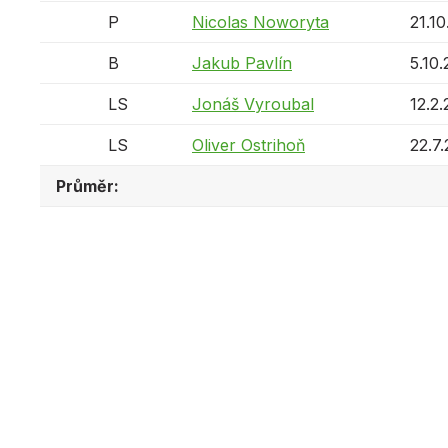
P
Nicolas Noworyta
21.1
B
Jakub Pavlín
5.10
LS
Jonáš Vyroubal
12.2
LS
Oliver Ostrihoň
22.7
Průměr: