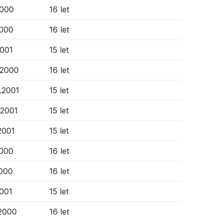
2000
16 let
2000
16 let
2001
15 let
.2000
16 let
0.2001
15 let
.2001
15 let
2001
15 let
2000
16 let
2000
16 let
2001
15 let
.2000
16 let