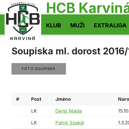
HCB Karvin
KLUB
MUŽI
EXTRALIGA
Soupiska ml. dorost 2016/
FOTO SOUPISKA
#
Post
Jméno
Nar
LK
Denis Majda
15.10
LK
Patrik Szakál
1.3.2