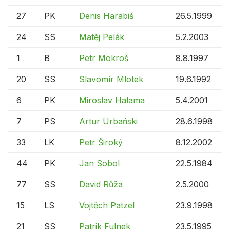
27
PK
Denis Harabiš
26.5.1999
24
SS
Matěj Pelák
5.2.2003
1
B
Petr Mokroš
8.8.1997
20
SS
Slavomír Mlotek
19.6.1992
6
PK
Miroslav Halama
5.4.2001
7
PS
Artur Urbański
28.6.1998
33
LK
Petr Široký
8.12.2002
44
PK
Jan Sobol
22.5.1984
77
SS
David Růža
2.5.2000
15
LS
Vojtěch Patzel
23.9.1998
21
SS
Patrik Fulnek
23.5.1995