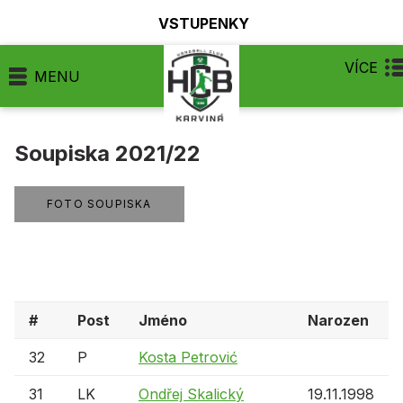
VSTUPENKY
VÍCE
MENU
Soupiska 2021/22
FOTO SOUPISKA
#
Post
Jméno
Narozen
32
P
Kosta Petrović
31
LK
Ondřej Skalický
19.11.1998