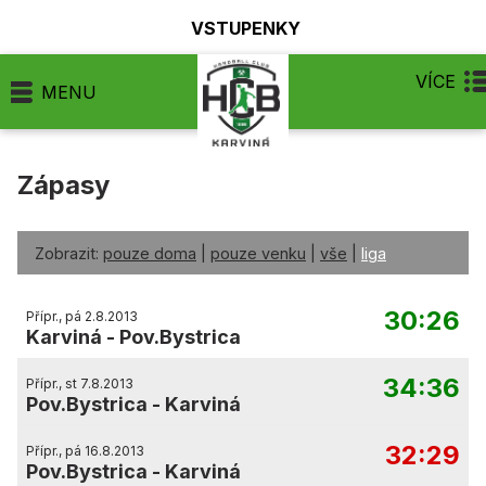
VSTUPENKY
VÍCE
MENU
Zápasy
Zobrazit:
pouze doma
|
pouze venku
|
vše
|
liga
30:26
Přípr., pá 2.8.2013
Karviná
-
Pov.Bystrica
34:36
Přípr., st 7.8.2013
Pov.Bystrica
-
Karviná
32:29
Přípr., pá 16.8.2013
Pov.Bystrica
-
Karviná