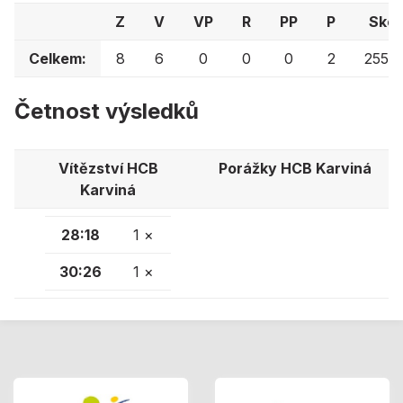
Z
V
VP
R
PP
P
Skór
Celkem:
8
6
0
0
0
2
255:2
Četnost výsledků
Vítězství HCB
Porážky HCB Karviná
Karviná
28:18
1 ×
30:26
1 ×