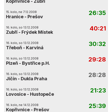
Kopřivnice
-
Zubří
26:35
15. kolo, ne 7.12.2008
Hranice
-
Prešov
40:21
16. kolo, so 13.12.2008
Zubří
-
Frýdek Místek
30:32
16. kolo, so 13.12.2008
Třeboň
-
Karviná
29:28
16. kolo, so 13.12.2008
Plzeň
-
Bystřice p.H.
28:28
16. kolo, so 13.12.2008
Jičín
-
Dukla Praha
21:23
16. kolo, so 13.12.2008
Lovosice
-
Hustopeče
25:39
16. kolo, ne 14.12.2008
Kopřivnice
-
Prešov