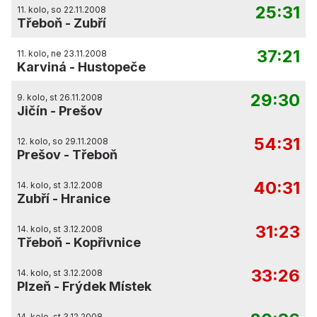
25:31
11. kolo, so 22.11.2008
Třeboň
-
Zubří
37:21
11. kolo, ne 23.11.2008
Karviná
-
Hustopeče
29:30
9. kolo, st 26.11.2008
Jičín
-
Prešov
54:31
12. kolo, so 29.11.2008
Prešov
-
Třeboň
40:31
14. kolo, st 3.12.2008
Zubří
-
Hranice
31:23
14. kolo, st 3.12.2008
Třeboň
-
Kopřivnice
33:26
14. kolo, st 3.12.2008
Plzeň
-
Frýdek Místek
14. kolo, st 3.12.2008