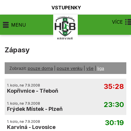
VSTUPENKY
VÍCE
MENU
Zápasy
Zobrazit:
pouze doma
|
pouze venku
|
vše
|
liga
35:28
1. kolo, ne 7.9.2008
Kopřivnice
-
Třeboň
23:30
1. kolo, ne 7.9.2008
Frýdek Místek
-
Plzeň
30:19
1. kolo, ne 7.9.2008
Karviná
-
Lovosice