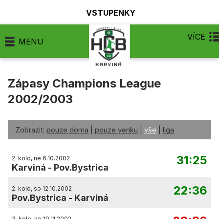
VSTUPENKY
VÍCE
MENU
Zápasy Champions League
2002/2003
Zobrazit:
pouze doma
|
pouze venku
|
vše
|
liga
31:25
2. kolo, ne 6.10.2002
Karviná
-
Pov.Bystrica
22:36
2. kolo, so 12.10.2002
Pov.Bystrica
-
Karviná
3. kolo, ne 10.11.2002