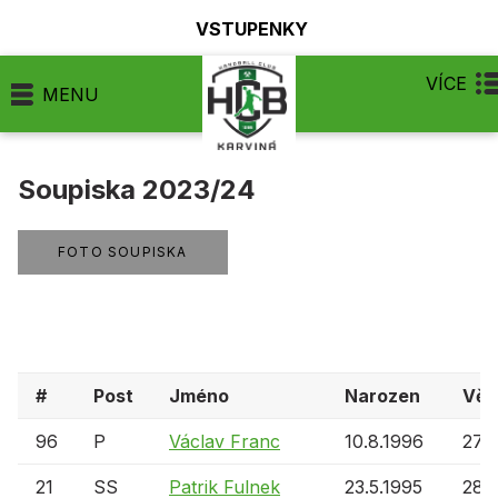
VSTUPENKY
VÍCE
MENU
Soupiska 2023/24
FOTO SOUPISKA
#
Post
Jméno
Narozen
Věk
96
P
Václav Franc
10.8.1996
27 l
21
SS
Patrik Fulnek
23.5.1995
28 l