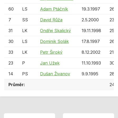
60
LS
Adam Ptáčník
19.3.1997
26 l
7
SS
David Růža
2.5.2000
23 l
31
LK
Ondřej Skalický
19.11.1998
25 l
30
LS
Dominik Solák
17.8.1997
26 l
33
LK
Petr Široký
8.12.2002
21 l
23
P
Jan Užek
11.10.1993
30 l
14
PS
Dušan Živanov
9.9.1995
28 l
Průměr:
24 l