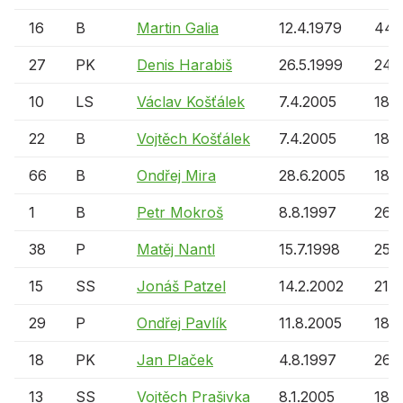
16
B
Martin Galia
12.4.1979
44 l
27
PK
Denis Harabiš
26.5.1999
24 l
10
LS
Václav Košťálek
7.4.2005
18 l
22
B
Vojtěch Košťálek
7.4.2005
18 l
66
B
Ondřej Mira
28.6.2005
18 l
1
B
Petr Mokroš
8.8.1997
26 l
38
P
Matěj Nantl
15.7.1998
25 l
15
SS
Jonáš Patzel
14.2.2002
21 l
29
P
Ondřej Pavlík
11.8.2005
18 l
18
PK
Jan Plaček
4.8.1997
26 l
13
SS
Vojtěch Prašivka
8.1.2005
18 l