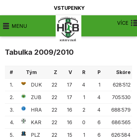
VSTUPENKY
VÍCE
MENU
Tabulka 2009/2010
#
Tým
Z
V
R
P
Skóre
1.
DUK
22
17
4
1
628:512
2.
ZUB
22
17
1
4
705:530
3.
HRA
22
16
2
4
688:579
4.
KAR
22
16
0
6
686:565
5.
PLZ
22
15
1
6
626:584