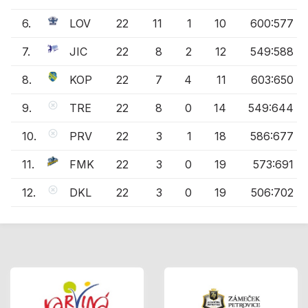
6.
LOV
22
11
1
10
600:577
7.
JIC
22
8
2
12
549:588
8.
KOP
22
7
4
11
603:650
9.
TRE
22
8
0
14
549:644
10.
PRV
22
3
1
18
586:677
11.
FMK
22
3
0
19
573:691
12.
DKL
22
3
0
19
506:702