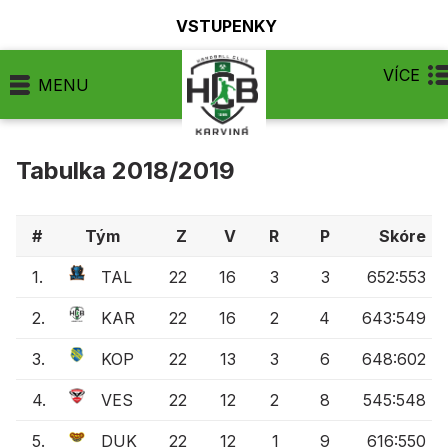
VSTUPENKY
VÍCE
MENU
Tabulka 2018/2019
#
Tým
Z
V
R
P
Skóre
1.
TAL
22
16
3
3
652:553
2.
KAR
22
16
2
4
643:549
3.
KOP
22
13
3
6
648:602
4.
VES
22
12
2
8
545:548
5.
DUK
22
12
1
9
616:550