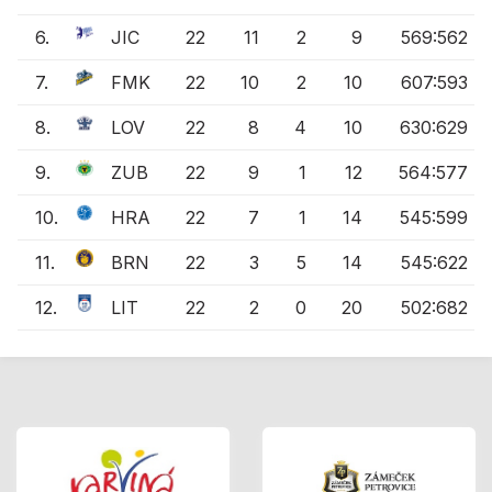
6.
JIC
22
11
2
9
569:562
7.
FMK
22
10
2
10
607:593
8.
LOV
22
8
4
10
630:629
9.
ZUB
22
9
1
12
564:577
10.
HRA
22
7
1
14
545:599
11.
BRN
22
3
5
14
545:622
12.
LIT
22
2
0
20
502:682