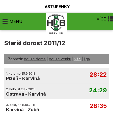
VSTUPENKY
VÍCE
MENU
Starší dorost 2011/12
Zobrazit:
pouze doma
|
pouze venku
|
vše
|
liga
28:22
1. kolo, ne 25.9.2011
Plzeň
-
Karviná
24:29
2. kolo, st 28.9.2011
Ostrava
-
Karviná
28:35
3. kolo, so 8.10.2011
Karviná
-
Zubří