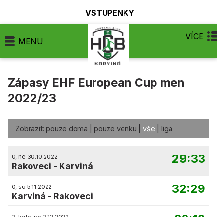
VSTUPENKY
VÍCE
MENU
Zápasy EHF European Cup men
2022/23
Zobrazit:
pouze doma
|
pouze venku
|
vše
|
liga
29:33
0, ne 30.10.2022
Rakoveci
-
Karviná
32:29
0, so 5.11.2022
Karviná
-
Rakoveci
3. kolo, so 3.12.2022