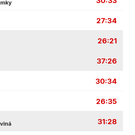
30:33
ámky
27:34
26:21
37:26
30:34
26:35
31:28
viná