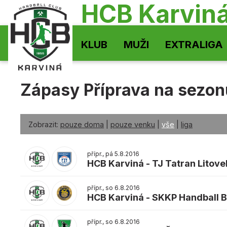
HCB Karvin
KLUB
MUŽI
EXTRALIGA
Zápasy Příprava na sezon
Zobrazit:
pouze doma
|
pouze venku
|
vše
|
liga
přípr., pá 5.8.2016
HCB Karviná
-
TJ Tatran Litove
přípr., so 6.8.2016
HCB Karviná
-
SKKP Handball 
přípr., so 6.8.2016