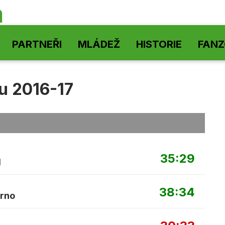
á
PARTNEŘI
MLÁDEŽ
HISTORIE
FAN
u 2016-17
35:29
l
38:34
Brno