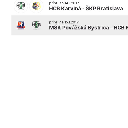
přípr., so 14.1.2017
HCB Karviná
-
ŠKP Bratislava
přípr., ne 15.1.2017
MŠK Povážská Bystrica
-
HCB 