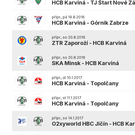
HCB Karviná
-
TJ Štart Nové Z
přípr., pá 19.8.2016
HCB Karviná
-
Górnik Zabrze
přípr., so 20.8.2016
ZTR Zaporożí
-
HCB Karviná
přípr., so 20.8.2016
SKA Minsk
-
HCB Karviná
přípr., út 10.1.2017
HCB Karviná
-
Topolčany
přípr., st 11.1.2017
HCB Karviná
-
Topolčany
přípr., so 14.1.2017
O2xyworld HBC Jičín
-
HCB Kar