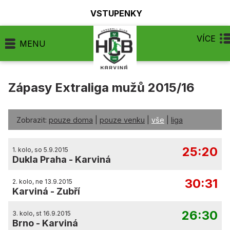
VSTUPENKY
VÍCE
MENU
Zápasy Extraliga mužů 2015/16
Zobrazit:
pouze doma
|
pouze venku
|
vše
|
liga
25:20
1. kolo, so 5.9.2015
Dukla Praha
-
Karviná
30:31
2. kolo, ne 13.9.2015
Karviná
-
Zubří
26:30
3. kolo, st 16.9.2015
Brno
-
Karviná