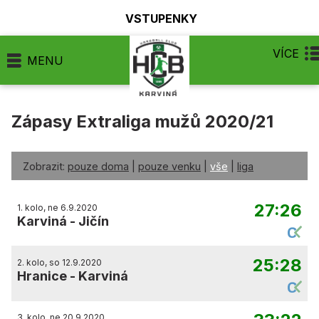
VSTUPENKY
VÍCE
MENU
Zápasy Extraliga mužů 2020/21
Zobrazit:
pouze doma
|
pouze venku
|
vše
|
liga
27:26
1. kolo, ne 6.9.2020
Karviná
-
Jičín
25:28
2. kolo, so 12.9.2020
Hranice
-
Karviná
3. kolo, ne 20.9.2020