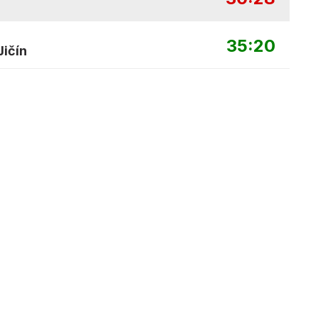
35:20
ičín