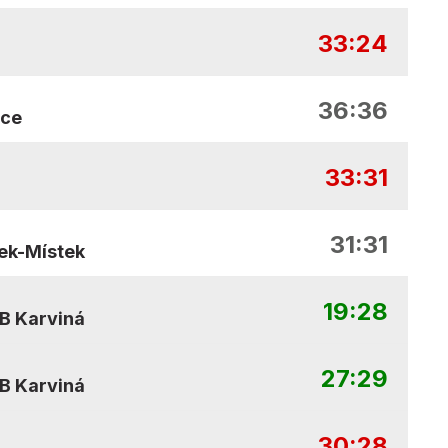
33:24
36:36
ice
33:31
31:31
ek-Místek
19:28
B Karviná
27:29
B Karviná
30:28