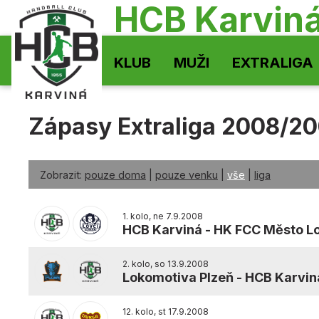
HCB Karvin
KLUB
MUŽI
EXTRALIGA
Zápasy Extraliga 2008/2
Zobrazit:
pouze doma
|
pouze venku
|
vše
|
liga
1. kolo, ne 7.9.2008
HCB Karviná
-
HK FCC Město L
2. kolo, so 13.9.2008
Lokomotiva Plzeň
-
HCB Karvin
12. kolo, st 17.9.2008