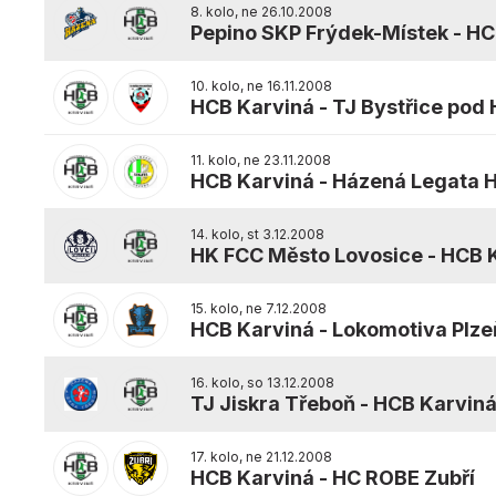
8. kolo, ne 26.10.2008
Pepino SKP Frýdek-Místek
-
HC
10. kolo, ne 16.11.2008
HCB Karviná
-
TJ Bystřice pod
11. kolo, ne 23.11.2008
HCB Karviná
-
Házená Legata 
14. kolo, st 3.12.2008
HK FCC Město Lovosice
-
HCB 
15. kolo, ne 7.12.2008
HCB Karviná
-
Lokomotiva Plze
16. kolo, so 13.12.2008
TJ Jiskra Třeboň
-
HCB Karvin
17. kolo, ne 21.12.2008
HCB Karviná
-
HC ROBE Zubří