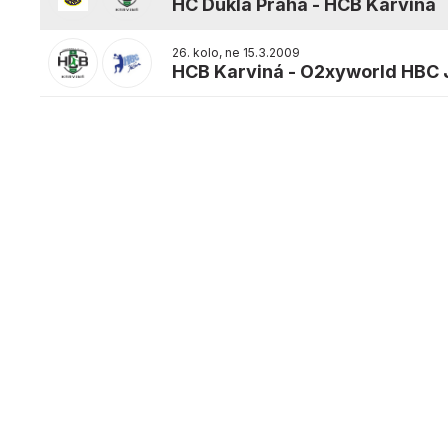
HC Dukla Praha
-
HCB Karviná
26. kolo, ne 15.3.2009
HCB Karviná
-
O2xyworld HBC J