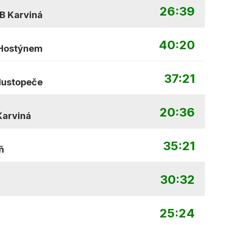
26:39
B Karviná
40:20
 Hostýnem
37:21
Hustopeče
20:36
Karviná
35:21
ň
30:32
á
25:24