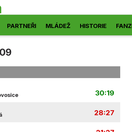
á
PARTNEŘI
MLÁDEŽ
HISTORIE
FAN
009
30:19
ovosice
28:27
á