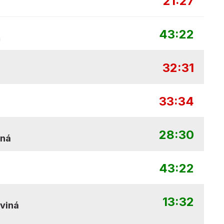
21:27
43:22
ň
32:31
33:34
28:30
iná
43:22
13:32
viná