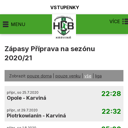
VSTUPENKY
VÍCE
MENU
Zápasy Příprava na sezónu
2020/21
Zobrazit:
pouze doma
|
pouze venku
|
vše
|
liga
22:28
přípr., so 25.7.2020
Opole
-
Karviná
22:32
přípr., st 29.7.2020
Piotrkowianin
-
Karviná
přípr., so 1.8.2020