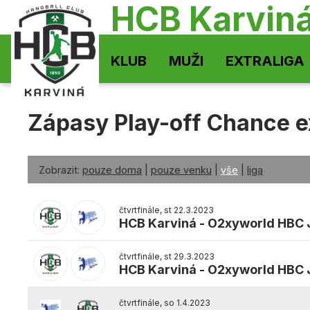
HCB Karvin
KLUB
MUŽI
EXTRALIGA
Zápasy Play-off Chance e
Zobrazit:
pouze doma
|
pouze venku
|
vše
|
liga
čtvrtfinále, st 22.3.2023
HCB Karviná
-
O2xyworld HBC J
čtvrtfinále, st 29.3.2023
HCB Karviná
-
O2xyworld HBC J
čtvrtfinále, so 1.4.2023