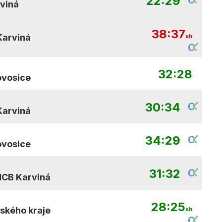
22:29
viná
38:37
Karviná
sh
32:28
ovosice
30:34
Karviná
34:29
ovosice
31:32
HCB Karviná
28:25
ňského kraje
sh