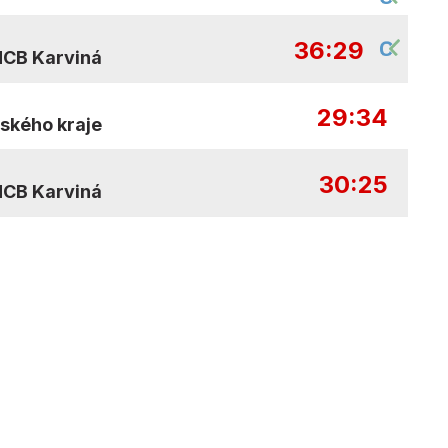
36:29
HCB Karviná
29:34
ňského kraje
30:25
HCB Karviná