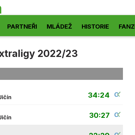
á
PARTNEŘI
MLÁDEŽ
HISTORIE
FAN
xtraligy 2022/23
34:24
ičín
30:27
ičín