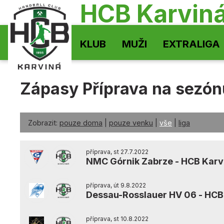
HCB Karvin
KLUB
MUŽI
EXTRALIGA
Zápasy Příprava na sezó
Zobrazit:
pouze doma
|
pouze venku
|
vše
|
liga
příprava, st 27.7.2022
NMC Górnik Zabrze
-
HCB Karv
příprava, út 9.8.2022
Dessau-Rosslauer HV 06
-
HCB
příprava, st 10.8.2022