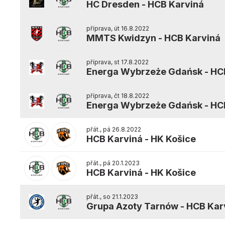
HC Dresden
-
HCB Karviná
příprava, út 16.8.2022
MMTS Kwidzyn
-
HCB Karviná
příprava, st 17.8.2022
Energa Wybrzeże Gdańsk
-
HC
příprava, čt 18.8.2022
Energa Wybrzeże Gdańsk
-
HC
přát., pá 26.8.2022
HCB Karviná
-
HK Košice
přát., pá 20.1.2023
HCB Karviná
-
HK Košice
přát., so 21.1.2023
Grupa Azoty Tarnów
-
HCB Kar