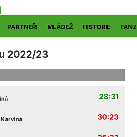
á
PARTNEŘI
MLÁDEŽ
HISTORIE
FAN
nu 2022/23
28:31
iná
30:23
 Karviná