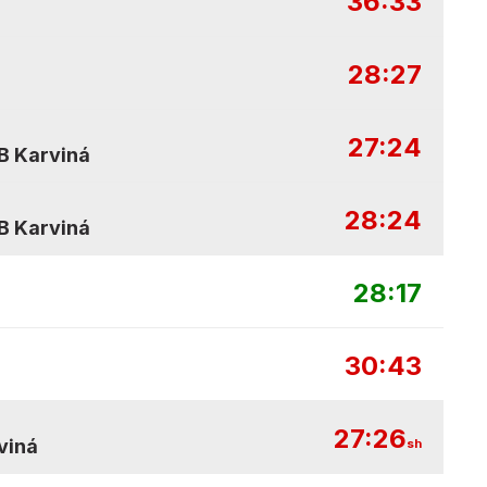
36:33
28:27
27:24
B Karviná
28:24
B Karviná
28:17
30:43
27:26
viná
sh