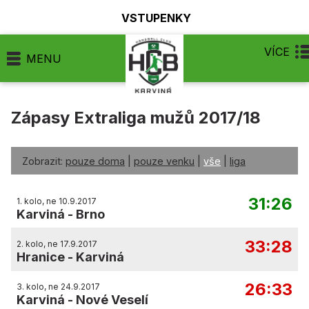
VSTUPENKY
VÍCE
MENU
Zápasy Extraliga mužů 2017/18
Zobrazit:
pouze doma
|
pouze venku
|
vše
|
liga
31:26
1. kolo, ne 10.9.2017
Karviná
-
Brno
33:28
2. kolo, ne 17.9.2017
Hranice
-
Karviná
26:33
3. kolo, ne 24.9.2017
Karviná
-
Nové Veselí