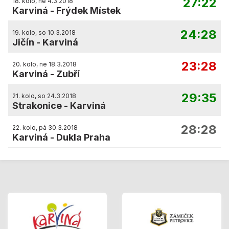
27:22
18. kolo, ne 4.3.2018
Karviná
-
Frýdek Místek
24:28
19. kolo, so 10.3.2018
Jičín
-
Karviná
23:28
20. kolo, ne 18.3.2018
Karviná
-
Zubří
29:35
21. kolo, so 24.3.2018
Strakonice
-
Karviná
28:28
22. kolo, pá 30.3.2018
Karviná
-
Dukla Praha