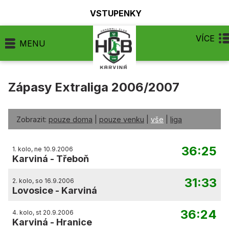
VSTUPENKY
VÍCE
MENU
Zápasy Extraliga 2006/2007
Zobrazit:
pouze doma
|
pouze venku
|
vše
|
liga
36:25
1. kolo, ne 10.9.2006
Karviná
-
Třeboň
31:33
2. kolo, so 16.9.2006
Lovosice
-
Karviná
36:24
4. kolo, st 20.9.2006
Karviná
-
Hranice