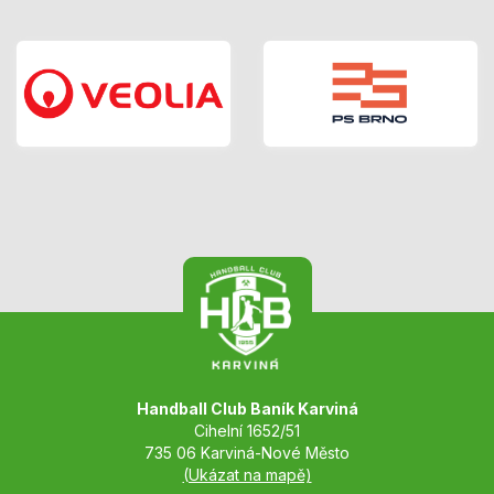
Handball Club Baník Karviná
Cihelní 1652/51
735 06 Karviná-Nové Město
(Ukázat na mapě)