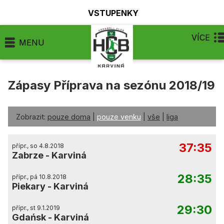
VSTUPENKY
VÍCE
MENU
Zápasy Příprava na sezónu 2018/19
Zobrazit:
pouze doma
|
pouze venku
|
vše
|
liga
37:35
přípr., so 4.8.2018
Zabrze
-
Karviná
28:35
přípr., pá 10.8.2018
Piekary
-
Karviná
29:30
přípr., st 9.1.2019
Gdańsk
-
Karviná