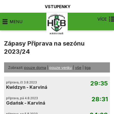
VSTUPENKY
VÍCE
MENU
Zápasy Příprava na sezónu
2023/24
Zobrazit:
pouze doma
|
pouze venku
|
vše
|
liga
29:35
příprava, čt 3.8.2023
Kwidzyn
-
Karviná
28:31
příprava, pá 4.8.2023
Gdańsk
-
Karviná
příprava, so 5.8.2023