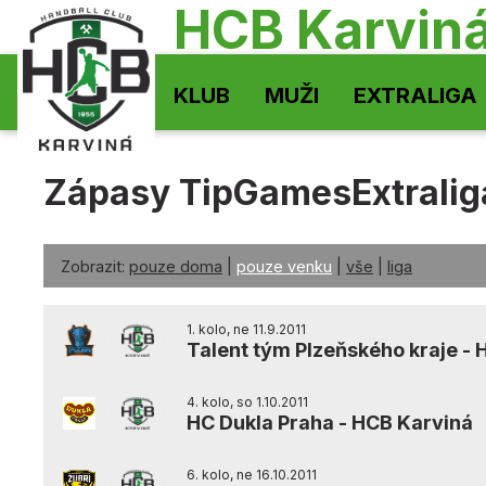
HCB Karvin
KLUB
MUŽI
EXTRALIGA
Zápasy TipGamesExtralig
Zobrazit:
pouze doma
|
pouze venku
|
vše
|
liga
1. kolo, ne 11.9.2011
Talent tým Plzeňského kraje
-
4. kolo, so 1.10.2011
HC Dukla Praha
-
HCB Karviná
6. kolo, ne 16.10.2011