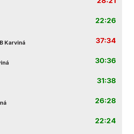
28:21
22:26
á
37:34
B Karviná
30:36
iná
31:38
26:28
iná
22:24