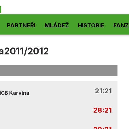
á
PARTNEŘI
MLÁDEŽ
HISTORIE
FAN
a2011/2012
21:21
HCB Karviná
28:21