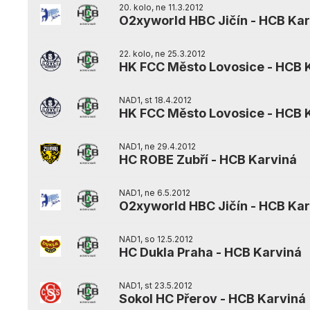
20. kolo, ne 11.3.2012
O2xyworld HBC Jičín
-
HCB Kar
22. kolo, ne 25.3.2012
HK FCC Město Lovosice
-
HCB 
NAD1, st 18.4.2012
HK FCC Město Lovosice
-
HCB 
NAD1, ne 29.4.2012
HC ROBE Zubří
-
HCB Karviná
NAD1, ne 6.5.2012
O2xyworld HBC Jičín
-
HCB Kar
NAD1, so 12.5.2012
HC Dukla Praha
-
HCB Karviná
NAD1, st 23.5.2012
Sokol HC Přerov
-
HCB Karviná