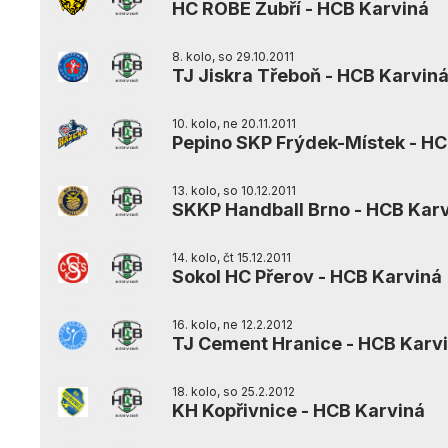
HC ROBE Zubří
-
HCB Karviná
8. kolo, so 29.10.2011
TJ Jiskra Třeboň
-
HCB Karvin
10. kolo, ne 20.11.2011
Pepino SKP Frýdek-Místek
-
HC
13. kolo, so 10.12.2011
SKKP Handball Brno
-
HCB Karv
14. kolo, čt 15.12.2011
Sokol HC Přerov
-
HCB Karviná
16. kolo, ne 12.2.2012
TJ Cement Hranice
-
HCB Karv
18. kolo, so 25.2.2012
KH Kopřivnice
-
HCB Karviná